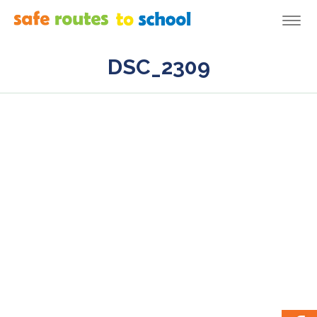
Togg
navi
DSC_2309